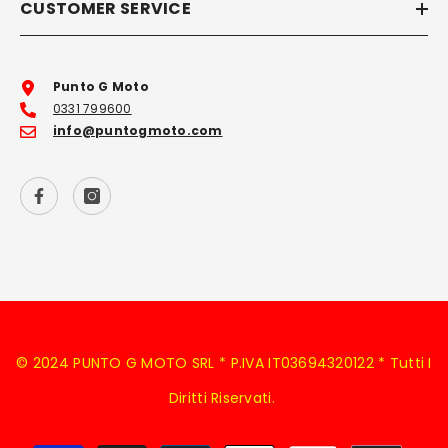
CUSTOMER SERVICE
Punto G Moto
0331 799600
info@puntogmoto.com
© 2024 PUNTO G MOTO SRL * P.IVA IT03694320122 * Tutti I
Diritti Riservati.