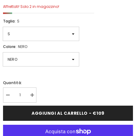
Affrettati! Solo 2 in magazzino!
Taglia:
S
Colore:
NERO
Quantità:
Diminuisci
Aumenta
quantità
quantità
per
per
GIACCA
GIACCA
AGGIUNGI AL CARRELLO - €109
A
A
RETE
RETE
SPIDI
SPIDI
BASE
BASE
1
1