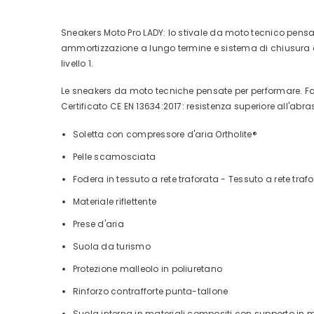
Sneakers Moto Pro LADY: lo stivale da moto tecnico pens
ammortizzazione a lungo termine e sistema di chiusura
livello 1.
Le sneakers da moto tecniche pensate per performare.
Fa
Certificato CE EN 13634:2017: resistenza superiore all'abrasio
Soletta con compressore d'aria Ortholite®
Pelle scamosciata
Fodera in tessuto a rete traforata - Tessuto a rete traf
Materiale riflettente
Prese d'aria
Suola da turismo
Protezione malleolo in poliuretano
Rinforzo contrafforte punta-tallone
Suola interna in materiali compositi con supporto in 