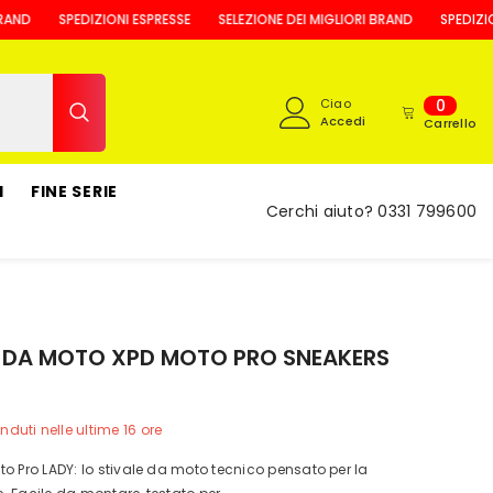
SPEDIZIONI ESPRESSE
SELEZIONE DEI MIGLIORI BRAND
SPEDIZIONI E
0
Ciao
0
Accedi
articoli
Carrello
I
FINE SERIE
Cerchi aiuto?
0331 799600
 DA MOTO XPD MOTO PRO SNEAKERS
nduti nelle ultime
16
ore
o Pro LADY: lo stivale da moto tecnico pensato per la