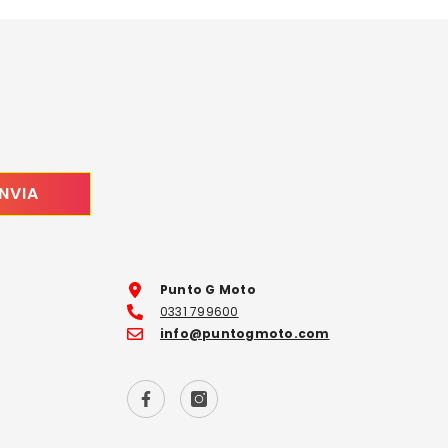
INVIA
Punto G Moto
0331 799600
info@puntogmoto.com