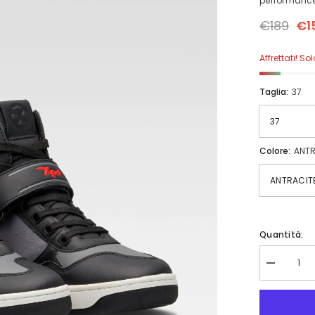
performance.
€189
€1
Affrettati! S
Taglia:
37
Colore:
ANT
Quantità:
Diminuisci
quantità
per
SCARPE
DA