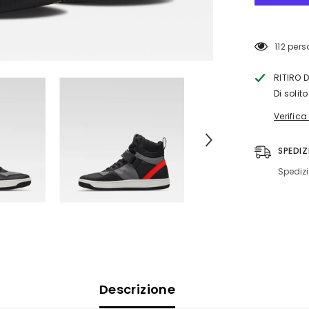
MOTO
XPD
MOTO
PRO
112 per
SNEAKER
LADY
RITIRO 
Di solit
Verifica
SPEDIZ
Spedizi
Descrizione