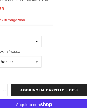
 Facile da montare, testato per...
59
olo 2 in magazzino!
RACITE/ROSSO
AGGIUNGI AL CARRELLO - €159
Aumenta
quantità
per
SCARPE
DA