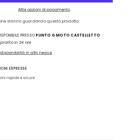
MOTO
XPD
Altre opzioni di pagamento
MOTO
PRO
sone stanno guardando questo prodotto
S
SNEAKERS
LADY
DISPONIBILE PRESSO
PUNTO G MOTO CASTELLETTO
o pronto in 24 ore
 disponibilità in altri negozi
IONI ESPRESSE
oni rapide e sicure