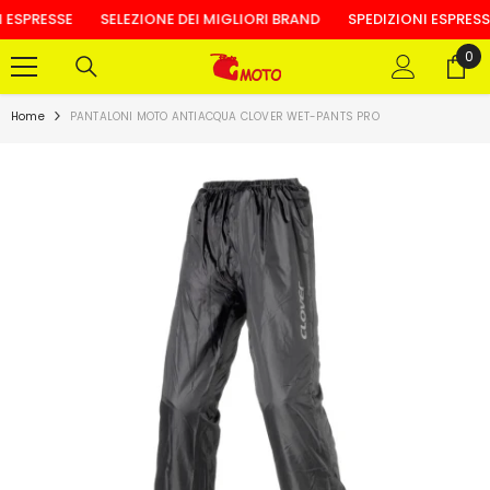
VAI AL CONTENUTO
ESPRESSE
SELEZIONE DEI MIGLIORI BRAND
SPEDIZIONI ESPRESSE
0
0
arti
Home
PANTALONI MOTO ANTIACQUA CLOVER WET-PANTS PRO