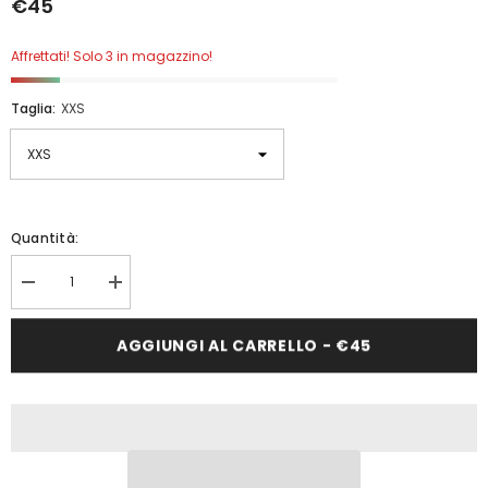
€45
Affrettati! Solo 3 in magazzino!
Taglia:
XXS
Quantità:
Diminuisci
Aumenta
quantità
quantità
per
per
PANTALONI
PANTALONI
AGGIUNGI AL CARRELLO - €45
MOTO
MOTO
ANTIACQUA
ANTIACQUA
CLOVER
CLOVER
WET-
WET-
PANTS
PANTS
PRO
PRO