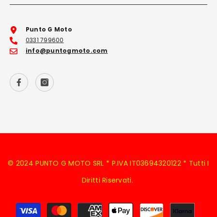
Punto G Moto
0331 799600
info@puntogmoto.com
© 2024 PUNTO G MOTO SRL * P.IVA IT03694320122 * Tutti I
Diritti Riservati.
Metodi
di