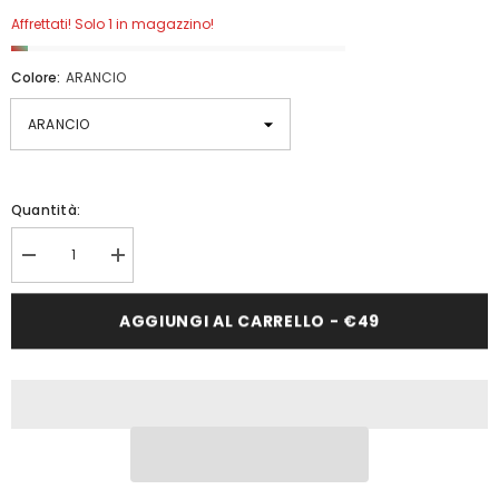
Affrettati! Solo 1 in magazzino!
Colore:
ARANCIO
Quantità:
Diminuisci
Aumenta
quantità
quantità
per
per
ZAINO
ZAINO
AGGIUNGI AL CARRELLO - €49
KAPPA
KAPPA
LH210
LH210