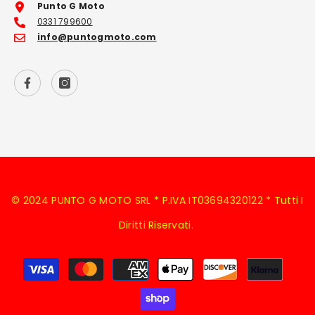
Punto G Moto
0331 799600
info@puntogmoto.com
© 2024 PUNTO G MOTO SRL * P.IVA IT03694320122 * Tutti I
Diritti Riservati.
Metodi
di
pagamento